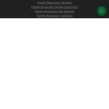
Handy Reparatur Kärnten
Handy Reparatur Niederösterreich
Handy Reparatur Burgenland
Handy Reparatur Salzburg
Handy Reparatur Oberösterreich
Handy Reparatur Tirol
Handy Reparatur Vorarlberg
Nützliche Links
Reparaturanfrage
Preisliste
Über uns
Blog
Datenrettung
Öffnungszeiten
Montag - Donnerstag: 10:00 - 18:00 Uhr
Freitag: 10:00 - 14:00 Uhr
Samstag:
nur nach Terminvereinbarung (für mehr Informationen kontaktieren
Sie bitte unsere Customer-Service: office@proreparatur.com)
Kärntner Straße 501,