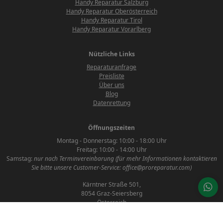
Handy Reparatur Salzburg
Handy Reparatur Oberösterreich
Handy Reparatur Tirol
Handy Reparatur Vorarlberg
Nützliche Links
Reparaturanfrage
Preisliste
Über uns
Blog
Datenrettung
Öffnungszeiten
Montag - Donnerstag: 10:00 - 18:00 Uhr
Freitag: 10:00 - 14:00 Uhr
Samstag:
nur nach Terminvereinbarung (für mehr Informationen kontaktieren
Sie bitte unsere Customer-Service: office@proreparatur.com)
Kärntner Straße 501,
8054 Graz-Seiersberg
Österreich