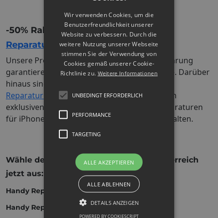
Wir verwenden Cookies, um die
Benutzerfreundlichkeit unserer
-50% Rabatt auf alle Reparaturen mit
Website zu verbessern. Durch die
Reparaturbonus.at
weitere Nutzung unserer Webseite
stimmen Sie der Verwendung von
Unsere Professionalität und langjährige Erfahrung
Cookies gemäß unserer Cookie-
garantieren Ihnen einen erstklassigen Service. Darüber
Richtlinie zu.
Weitere Informationen
hinaus sind wir stolzer Partnerbetrieb des
Reparaturbonus.at
, wodurch Sie bei uns einen
UNBEDINGT ERFORDERLICH
exklusiven Rabatt von 50% auf alle Handyreparaturen
PERFORMANCE
für iPhone, Samsung, Huawei und Xiaomi erhalten.
TARGETING
Wähle deine Stadt/Wohnsitz in Oberösterreich
ALLE AKZEPTIEREN
jetzt aus:
ALLE ABLEHNEN
Handy Reparatur
Braunau am Inn
DETAILS ANZEIGEN
Handy Reparatur
Linz
POWERED BY COOKIESCRIPT