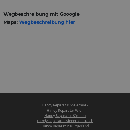
Wegbeschreibung mit Gooogle
Maps:
Wegbeschreibung hier
Handy Reparatur Steiermark
Handy Reparatur Wien
Handy Reparatur Kärnten
Handy Reparatur Niederösterreich
Handy Reparatur Burgenland