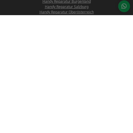
Handy Reparatur Burgenland
Handy Reparatur Salzburg
Handy Reparatur Oberösterreich
Handy Reparatur Tirol
Handy Reparatur Vorarlberg
Nützliche Links
Reparaturanfrage
Preisliste
Über uns
Blog
Datenrettung
Öffnungszeiten
Montag - Donnerstag: 10:00 - 18:00 Uhr
Freitag: 10:00 - 14:00 Uhr
Samstag:
nur nach Terminvereinbarung (für mehr Informationen kontaktieren
Sie bitte unsere Customer-Service: office@proreparatur.com)
Kärntner Straße 501,
8054 Graz-Seiersberg
Österreich