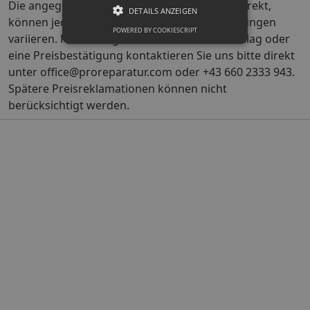
Die angegebenen Preise sind in der Regel korrekt,
DETAILS ANZEIGEN
können jedoch aufgrund von Marktschwankungen
POWERED BY COOKIESCRIPT
variieren. Für einen genauen Kostenvoranschlag oder
eine Preisbestätigung kontaktieren Sie uns bitte direkt
unter office@proreparatur.com oder +43 660 2333 943.
Spätere Preisreklamationen können nicht
berücksichtigt werden.