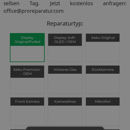
selben Tag. Jetzt kostenlos anfragen:
office@proreparatur.com
Reparaturtyp:
Display
Display Soft-
Akku Original
Original/Pulled
OLED / OEM
Akku Premium-
Hinteres Glas
Rückkamera
OEM
Front Kamera
Kameralinse
Mikrofon