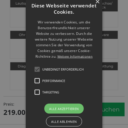
×
Lautsprecher
Ein/Aus und
Ladebuchse/
Diese Webseite verwendet
Volumen Taste
Dock
Cookies.
Wir verwenden Cookies, um die
Benutzerfreundlichkeit unserer
Website zu verbessern. Durch die
Ohrhörer
Vibration
Software
weitere Nutzung unserer Webseite
stimmen Sie der Verwendung von
Cookies gemäß unserer Cookie-
Richtlinie zu.
Weitere Informationen
Diagnostik
Platinenreparatur
Datenrettung
UNBEDINGT ERFORDERLICH
PERFORMANCE
TARGETING
Preis:
Service buchen
ALLE AKZEPTIEREN
219.00
€
ALLE ABLEHNEN