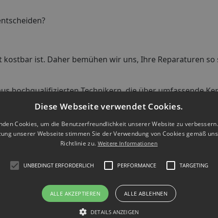
entscheiden?
eit kostbar ist. Daher bemühen wir uns, Ihre Reparaturen s
s hochqualifizierten Technikern, die über umfassende Kenn
zu erkennen und effektive Lösungen zu finden.
Diese Webseite verwendet Cookies.
 Sie während des gesamten Reparaturprozesses auf dem La
nden Cookies, um die Benutzerfreundlichkeit unserer Website zu verbessern.
ormiert, damit Sie genau wissen, was mit Ihrem Gerät passi
zung unserer Webseite stimmen Sie der Verwendung von Cookies gemäß uns
Richtlinie zu.
Weitere Informationen
st unser oberstes Ziel. Wir tun alles, um sicherzustellen, 
en sind.
UNBEDINGT ERFORDERLICH
PERFORMANCE
TARGETING
ALLE AKZEPTIEREN
ALLE ABLEHNEN
 erfahren oder einen Termin zu vereinbaren. Wir sind hier,
DETAILS ANZEIGEN