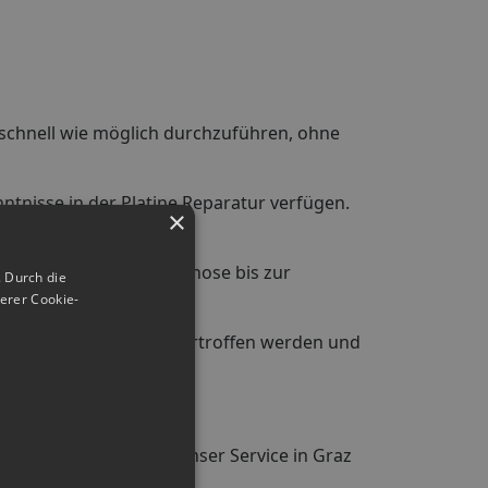
o schnell wie möglich durchzuführen, ohne
tnisse in der Platine Reparatur verfügen.
×
ufenden. Von der Diagnose bis zur
 Durch die
ert.
erer Cookie-
dass Ihre Erwartungen übertroffen werden und
 um Ihnen zu helfen! Unser Service in Graz