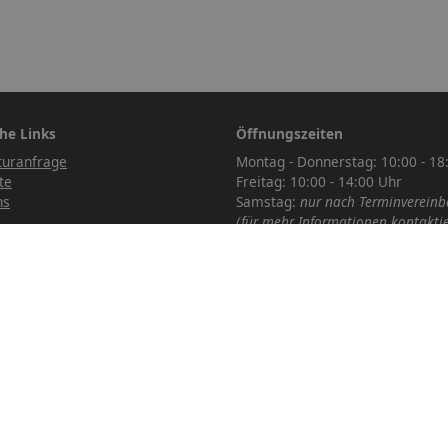
he Links
Öffnungszeiten
turanfrage
Montag - Donnerstag: 10:00 - 18
te
Freitag: 10:00 - 14:00 Uhr
ns
Samstag:
nur nach Terminverein
(für mehr Informationen kontaktie
ettung
bitte unsere Customer-Service:
office@proreparatur.com)
Kärntner Straße 501,
8054 Graz-Seiersberg
Österreich
Copyright © 2026 - PROreparatur.com
Crafted with ❤️ by