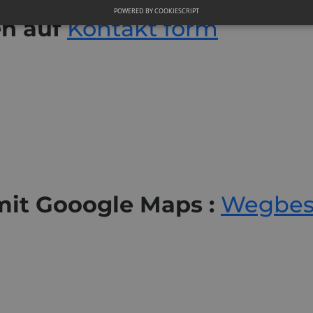
POWERED BY COOKIESCRIPT
en auf
Kontakt form
it Gooogle Maps :
Wegbesc