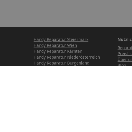
Handy Reparatur Steiermark
Nützlic
Handy Reparatur Wien
Repara
Handy Reparatur Kärnten
Preislis
Handy Reparatur Niederösterreich
Über u
Handy Reparatur Burgenland
Blog
Handy Reparatur Salzburg
Datenr
Handy Reparatur Oberösterreich
Handy Reparatur Tirol
Handy Reparatur Vorarlberg