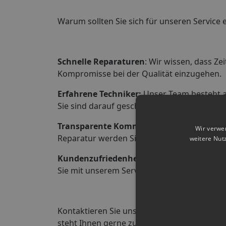
Warum sollten Sie sich für unseren Service 
Schnelle Reparaturen
: Wir wissen, dass Z
Kompromisse bei der Qualität einzugehen.
Erfahrene Techniker:
Unser Team besteht au
Sie sind darauf geschult, Probleme schnell 
Transparente Kommunikation:
Wir halten
Wir verwe
Reparatur werden Sie über jeden Schritt inf
weitere Nut
Kundenzufriedenheit:
Ihre Zufriedenheit i
Sie mit unserem Service vollkommen zufried
Kontaktieren Sie uns noch heute, um mehr zu
steht Ihnen gerne zur Verfügung!