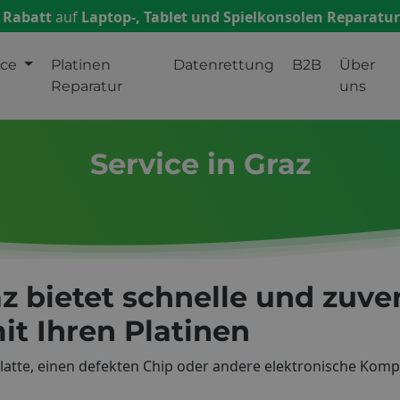
 Rabatt
auf
Laptop-, Tablet und Spielkonsolen Reparatu
ice
Platinen
Datenrettung
B2B
Über
Reparatur
uns
Service in Graz
az bietet schnelle und zuv
it Ihren Platinen
rplatte, einen defekten Chip oder andere elektronische Kom