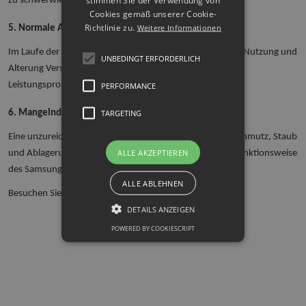
stimmen Sie der Verwendung von
zu schwerwiegenden Problemen führen.
Cookies gemäß unserer Cookie-
Richtlinie zu.
Weitere Informationen
5. Normale Abnutzung
Im Laufe der Zeit kann die Platine aufgrund von normaler Nutzung und
UNBEDINGT ERFORDERLICH
Alterung Verschleißerscheinungen aufweisen, was zu
Leistungsproblemen führen kann.
PERFORMANCE
TARGETING
6. Mangelnde Wartung
Eine unzureichende Pflege kann dazu führen, dass sich Schmutz, Staub
ALLE AKZEPTIEREN
und Ablagerungen auf der Platine ansammeln, was die Funktionsweise
des Samsung-Handys beeinträchtigen kann.
ALLE ABLEHNEN
Besuchen Sie noch heute unseren Service in Graz.
DETAILS ANZEIGEN
POWERED BY COOKIESCRIPT