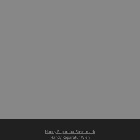
Handy Reparatur Steiermark
Handy Reparatur Wien