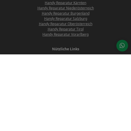
Handy Reparatur Kärnten
Handy Reparatur Niederösterreich
Handy Reparatur Burgenland
Handy Reparatur Salzburg
Handy Reparatur Oberösterreich
Handy Reparatur Tirol
Handy Reparatur Vorarlberg
Nützliche Links
Reparaturanfrage
Preisliste
Über uns
Blog
Datenrettung
Öffnungszeiten
Montag - Donnerstag: 10:00 - 18:00 Uhr
Freitag: 10:00 - 14:00 Uhr
Samstag:
nur nach Terminvereinbarung (für mehr Informationen kontaktieren
Sie bitte unsere Customer-Service: office@proreparatur.com)
Kärntner Straße 501,
8054 Graz-Seiersberg