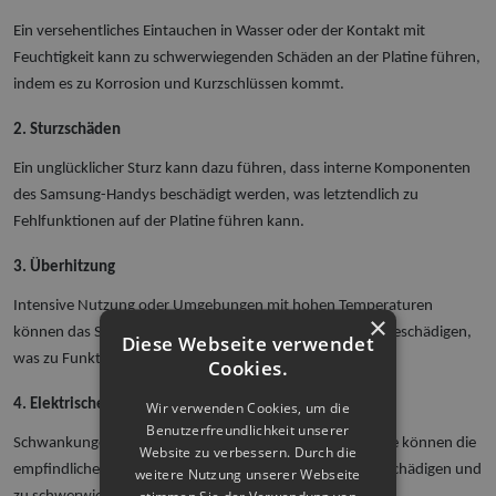
Ein versehentliches Eintauchen in Wasser oder der Kontakt mit
Feuchtigkeit kann zu schwerwiegenden Schäden an der Platine führen,
indem es zu Korrosion und Kurzschlüssen kommt.
2. Sturzschäden
Ein unglücklicher Sturz kann dazu führen, dass interne Komponenten
des Samsung-Handys beschädigt werden, was letztendlich zu
Fehlfunktionen auf der Platine führen kann.
3. Überhitzung
Intensive Nutzung oder Umgebungen mit hohen Temperaturen
×
können das Samsung-Handy überhitzen und die Platine beschädigen,
Diese Webseite verwendet
was zu Funktionsstörungen führen kann.
Cookies.
4. Elektrische Probleme
Wir verwenden Cookies, um die
Benutzerfreundlichkeit unserer
Schwankungen in der Stromversorgung oder Kurzschlüsse können die
Website zu verbessern. Durch die
empfindlichen elektronischen Bauteile auf der Platine beschädigen und
weitere Nutzung unserer Webseite