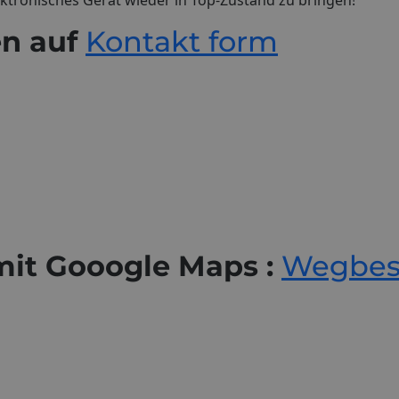
en auf
Kontakt form
it Gooogle Maps :
Wegbesc