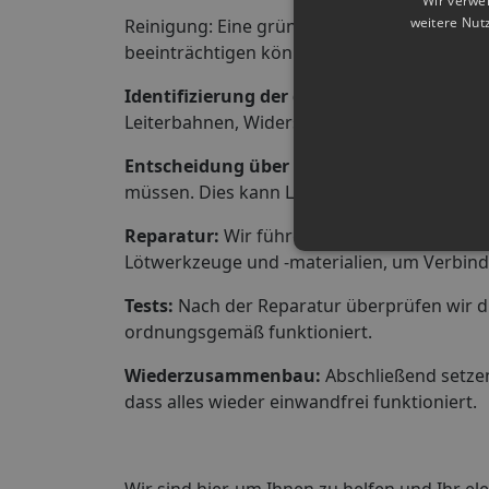
Wir verwe
weitere Nut
Reinigung: Eine gründliche Reinigung der Pl
beeinträchtigen könnten. Wir verwenden hier
Identifizierung der defekten Teile:
Unsere 
Leiterbahnen, Widerstände oder Kondensato
Entscheidung über die Reparaturmethode
müssen. Dies kann Löten, Nachverfolgung 
Reparatur:
Wir führen die erforderlichen 
Lötwerkzeuge und -materialien, um Verbin
Tests:
Nach der Reparatur überprüfen wir die
ordnungsgemäß funktioniert.
Wiederzusammenbau:
Abschließend setzen
dass alles wieder einwandfrei funktioniert.
Wir sind hier, um Ihnen zu helfen und Ihr e