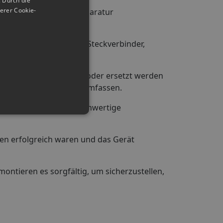
 Durch die
erer Cookie-
u entfernen, die die Reparatur
fekte Komponenten wie Steckverbinder,
ädigten Teile repariert oder ersetzt werden
e Reparaturtechniken umfassen.
 Dazu verwenden wir hochwertige
ren erfolgreich waren und das Gerät
ontieren es sorgfältig, um sicherzustellen,