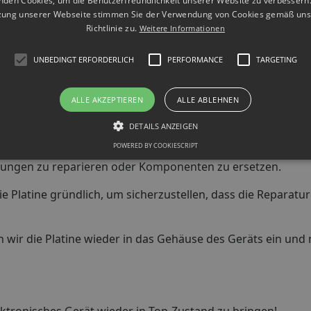
nden Cookies, um die Benutzerfreundlichkeit unserer Website zu verbessern.
zung unserer Webseite stimmen Sie der Verwendung von Cookies gemäß uns
atine ist unerlässlich, um Staub, Schmutz und Rückstände z
Richtlinie zu.
Weitere Informationen
für Isopropylalkohol und einen antistatischen Pinsel.
Techniker überprüfen die Platine auf beschädigte oder de
UNBEDINGT ERFORDERLICH
PERFORMANCE
TARGETING
ren, um eine genaue Diagnose zu erstellen.
ALLE AKZEPTIEREN
ALLE ABLEHNEN
:
Basierend auf der Diagnose entscheiden wir, ob die besch
von Leiterbahnen, Austausch von Komponenten oder ander
DETAILS ANZEIGEN
POWERED BY COOKIESCRIPT
Reparaturen durch, um die beschädigten Teile zu beheben.
dungen zu reparieren oder Komponenten zu ersetzen.
 Platine gründlich, um sicherzustellen, dass die Reparatu
 wir die Platine wieder in das Gehäuse des Geräts ein und m
lektronisches Gerät wieder in Top-Zustand zu bringen!