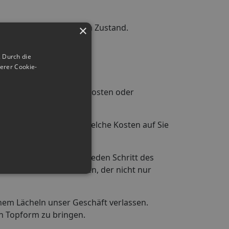
r in einen einwandfreien Zustand.
×
 Durch die
erer Cookie-
bt es keine versteckten Kosten oder
beiten nötig sind und welche Kosten auf Sie
stehen können.
b halten wir Sie über jeden Schritt des
 einen Service zu bieten, der nicht nur
inem Lächeln unser Geschäft verlassen.
in Topform zu bringen.