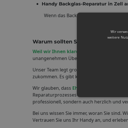
Handy Backglas-Reparatur in Zell 
Wenn das Backglas Ihres Handys beschä
Wir verwe
weitere Nut
Warum sollten Sie uns für die Hand
Weil wir Ihnen klare Preise und ehrlich
unangenehmen Überraschungen. Wir möchten
Unser Team legt großen Wert auf
Transpar
zukommen. Es gibt keine versteckten Gebü
Wir glauben, dass
Ehrlichkeit und Offenhe
Reparaturprozesses auf dem Laufenden und be
professionell, sondern auch herzlich und ver
Bei uns wissen Sie immer, woran Sie sind. 
Vertrauen Sie uns Ihr Handy an, und erleben