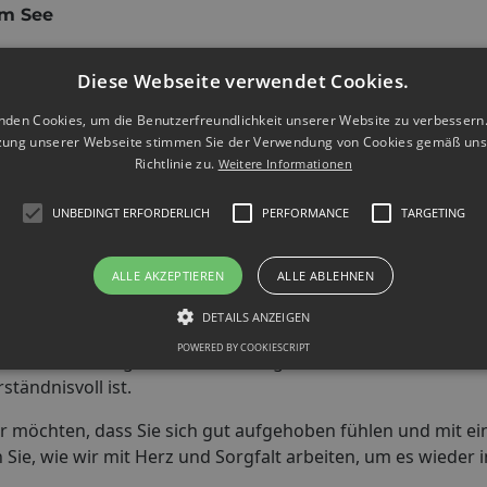
am See
digt ist, tauschen wir es aus und bringen Ihr Gerät wiede
Diese Webseite verwendet Cookies.
nden Cookies, um die Benutzerfreundlichkeit unserer Website zu verbessern.
zung unserer Webseite stimmen Sie der Verwendung von Cookies gemäß uns
y Reparatur in
Zell am See
wählen?
Richtlinie zu.
Weitere Informationen
e Kommunikation bieten
, die Vertrauen schaffen. Bei uns gi
UNBEDINGT ERFORDERLICH
PERFORMANCE
TARGETING
, dass Sie sich von Anfang an wohl und sicher fühlen.
enz
. Vor der Reparatur erklären wir Ihnen genau, welche Ar
ALLE AKZEPTIEREN
ALLE ABLEHNEN
hren – nur
faire und nachvollziehbare Preise
, die Sie ver
DETAILS ANZEIGEN
it
die Grundlage für eine gute Kundenbeziehung sind. Deshal
POWERED BY COOKIESCRIPT
antworten gerne alle Ihre Fragen. Unser Ziel ist es, Ihnen
ständnisvoll ist.
Wir möchten, dass Sie sich gut aufgehoben fühlen und mit e
 Sie, wie wir mit Herz und Sorgfalt arbeiten, um es wieder 