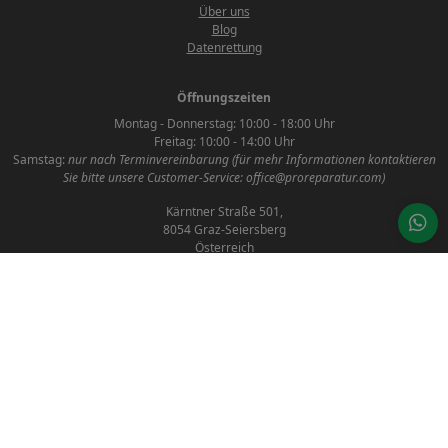
Über uns
Blog
Datenrettung
Öffnungszeiten
Montag - Donnerstag: 10:00 - 18:00 Uhr
Freitag: 10:00 - 14:00 Uhr
Samstag:
nur nach Terminvereinbarung (für mehr Informationen kontaktieren
Sie bitte unsere Customer-Service: office@proreparatur.com)
Kärntner Straße 501,
8054 Graz-Seiersberg
Österreich
AGB
Datenschutzerklärung
Impressum
Kontakt
Social Media