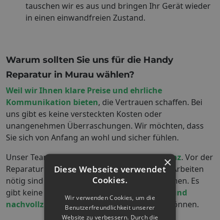
tauschen wir es aus und bringen Ihr Gerät wieder
in einen einwandfreien Zustand.
Warum sollten Sie uns für die Handy
Reparatur in
Murau
wählen?
Weil wir Ihnen klare Preise und ehrliche
Kommunikation bieten
, die Vertrauen schaffen. Bei
uns gibt es keine versteckten Kosten oder
unangenehmen Überraschungen. Wir möchten, dass
Sie sich von Anfang an wohl und sicher fühlen.
Unser Team legt großen Wert auf
Transparenz
. Vor der
×
Diese Webseite verwendet
Reparatur erklären wir Ihnen genau, welche Arbeiten
Cookies.
nötig sind und welche Kosten auf Sie zukommen. Es
gibt keine versteckten Gebühren – nur
faire und
Wir verwenden Cookies, um die
nachvollziehbare Preise
, die Sie verstehen können.
Benutzerfreundlichkeit unserer
Website zu verbessern. Durch die