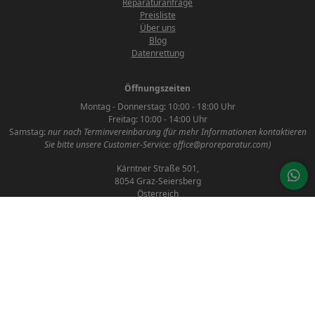
Reparaturanfrage
Preisliste
Über uns
Blog
Datenrettung
Öffnungszeiten
Montag - Donnerstag: 10:00 - 18:00 Uhr
Freitag: 10:00 - 14:00 Uhr
Samstag:
nur nach Terminvereinbarung (für mehr Informationen kontaktieren
Sie bitte unsere Customer-Service: office@proreparatur.com)
Kärntner Straße 501,
8054 Graz-Seiersberg
Österreich
AGB
Datenschutzerklärung
Impressum
Kontakt
Social Media