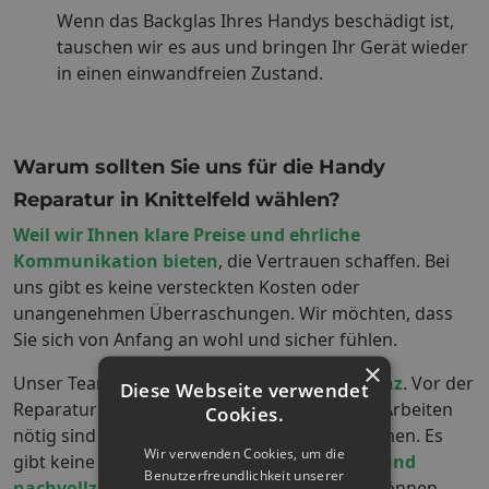
Wenn das Backglas Ihres Handys beschädigt ist,
tauschen wir es aus und bringen Ihr Gerät wieder
in einen einwandfreien Zustand.
Warum sollten Sie uns für die Handy
Reparatur in
Knittelfeld
wählen?
Weil wir Ihnen klare Preise und ehrliche
Kommunikation bieten
, die Vertrauen schaffen. Bei
uns gibt es keine versteckten Kosten oder
unangenehmen Überraschungen. Wir möchten, dass
Sie sich von Anfang an wohl und sicher fühlen.
×
Unser Team legt großen Wert auf
Transparenz
. Vor der
Diese Webseite verwendet
Reparatur erklären wir Ihnen genau, welche Arbeiten
Cookies.
nötig sind und welche Kosten auf Sie zukommen. Es
Wir verwenden Cookies, um die
gibt keine versteckten Gebühren – nur
faire und
Benutzerfreundlichkeit unserer
nachvollziehbare Preise
, die Sie verstehen können.