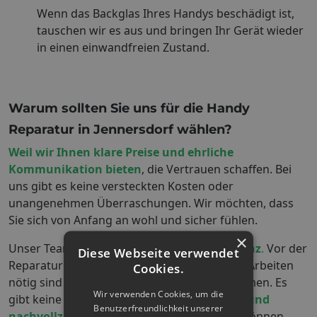
Wenn das Backglas Ihres Handys beschädigt ist,
tauschen wir es aus und bringen Ihr Gerät wieder
in einen einwandfreien Zustand.
Warum sollten Sie uns für die Handy
Reparatur in
Jennersdorf
wählen?
Weil wir Ihnen klare Preise und ehrliche
Kommunikation bieten
, die Vertrauen schaffen. Bei
uns gibt es keine versteckten Kosten oder
unangenehmen Überraschungen. Wir möchten, dass
Sie sich von Anfang an wohl und sicher fühlen.
×
Unser Team legt großen Wert auf
Transparenz
.
Vor der
Diese Webseite verwendet
Reparatur erklären wir Ihnen genau, welche Arbeiten
Cookies.
nötig sind und welche Kosten auf Sie zukommen. Es
Wir verwenden Cookies, um die
gibt keine versteckten Gebühren – nur
faire und
Benutzerfreundlichkeit unserer
nachvollziehbare Preise
, die Sie verstehen können.