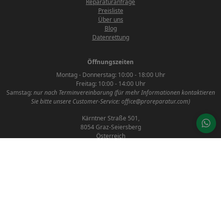
Reparaturanfrage
Preisliste
Über uns
Blog
Datenrettung
Öffnungszeiten
Montag - Donnerstag: 10:00 - 18:00 Uhr
Freitag: 10:00 - 14:00 Uhr
Samstag:
nur nach Terminvereinbarung (für mehr Informationen kontaktieren
Sie bitte unsere Customer-Service: office@proreparatur.com)
Kärntner Straße 501,
8054 Graz-Seiersberg
Österreich
AGB
Datenschutzerklärung
Impressum
Kontakt
Social Media