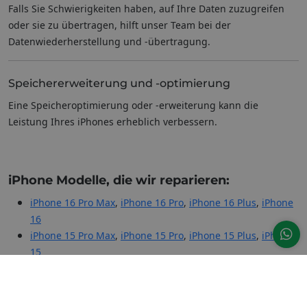
Falls Sie Schwierigkeiten haben, auf Ihre Daten zuzugreifen
oder sie zu übertragen, hilft unser Team bei der
Datenwiederherstellung und -übertragung.
Speichererweiterung und -optimierung
Eine Speicheroptimierung oder -erweiterung kann die
Leistung Ihres iPhones erheblich verbessern.
iPhone Modelle, die wir reparieren:
iPhone 16 Pro Max
,
iPhone 16 Pro
,
iPhone 16 Plus
,
iPhone
16
iPhone 15 Pro Max
,
iPhone 15 Pro
,
iPhone 15 Plus
,
iPhone
15
iPhone 14 Pro Max
,
iPhone 14 Pro
,
iPhone 14 Plus
,
iPhone
14
iPhone 13 Pro Max
,
iPhone 13 Pro
,
iPhone 13 mini
,
iPhone