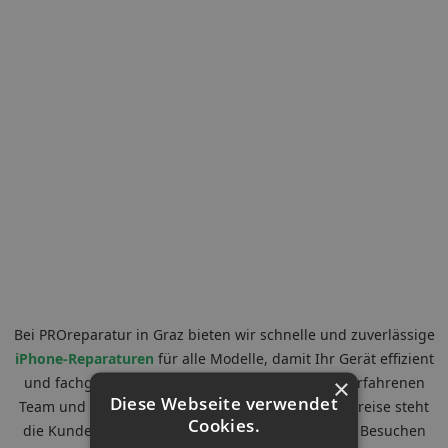
Bei PROreparatur in Graz bieten wir schnelle und zuverlässige
iPhone-Reparaturen
für alle Modelle, damit Ihr Gerät effizient
×
und fachgerecht wieder funktioniert. Mit einem erfahrenen
Diese Webseite verwendet
Team und einem starken Fokus auf transparente Preise steht
Cookies.
die Kundenzufriedenheit bei uns an erster Stelle. Besuchen