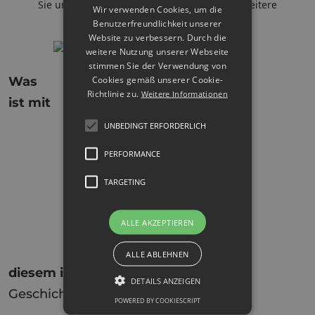
Sie unsere Website für aktuelle Preise und weitere
Wir verwenden Cookies, um die
Informationen:
PROreparatur
.
Benutzerfreundlichkeit unserer
Website zu verbessern. Durch die
weitere Nutzung unserer Webseite
stimmen Sie der Verwendung von
Cookies gemäß unserer Cookie-
Was
Richtlinie zu.
Weitere Informationen
ist mit
UNBEDINGT ERFORDERLICH
PERFORMANCE
TARGETING
ALLE AKZEPTIEREN
ALLE ABLEHNEN
diesem iPhone passiert?
Die ganze
DETAILS ANZEIGEN
Geschichte auf Instagram!
POWERED BY COOKIESCRIPT